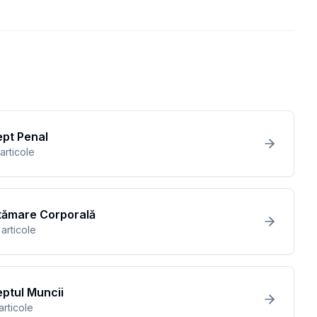
ept Penal
articole
tămare Corporală
articole
ptul Muncii
articole