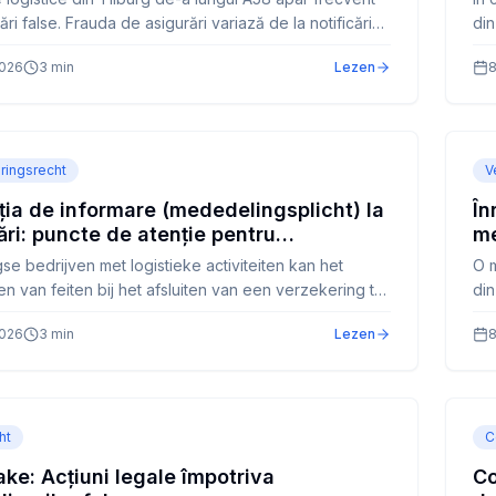
ri false. Frauda de asigurări variază de la notificări
din
 exagerate până la rețele organizate. Consecințe:
Ult
2026
3
min
Lezen
8
rea sumelor, înregistrarea CIS și eventual urmărire
res
rin Rechtbank din Breda.
con
ringsrecht
V
ția de informare (mededelingsplicht) la
În
ări: puncte de atenție pentru
me
inderile din Tilburg
gse bedrijven met logistieke activiteiten kan het
O m
n van feiten bij het afsluiten van een verzekering tot
din
tingen of volledige afwijzing leiden. Artikel 7:928 BW
poț
2026
3
min
Lezen
8
mededelingsplicht vast.
eli
cor
ht
C
ke: Acțiuni legale împotriva
Co