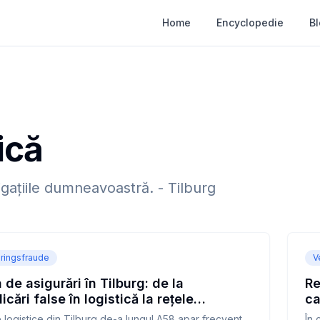
Home
Encyclopedie
B
ică
igațiile dumneavoastră.
-
Tilburg
ringsfraude
V
 de asigurări în Tilburg: de la
Re
cări false în logistică la rețele
ca
ale
Ti
 logistice din Tilburg de-a lungul A58 apar frecvent
În 