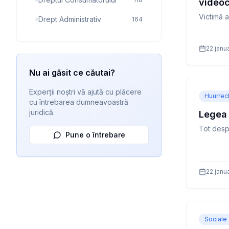
videoc
Victimă 
Drept Administrativ
164
22 janu
Nu ai găsit ce căutai?
Experții noștri vă ajută cu plăcere
Huurrec
cu întrebarea dumneavoastră
juridică.
Legea 
Tot desp
Pune o întrebare
22 janu
Sociale