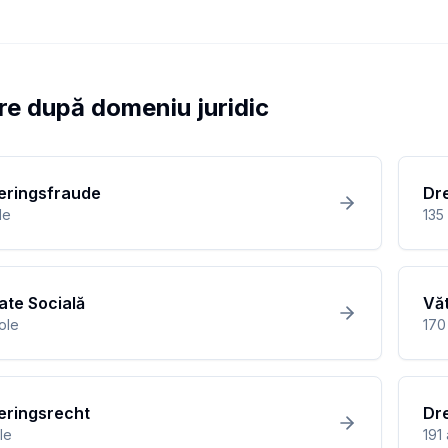
re după domeniu juridic
eringsfraude
Dr
le
135
ate Socială
Vă
cole
170
eringsrecht
Dre
le
191