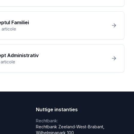
ptul Familiei
0
articole
pt Administrativ
articole
Nuttige instanties
Rechtbank:
Rechtbank Zeeland-West-Brabant,
Wilhelminapark 100