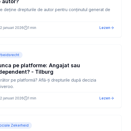
 autor?
e deține drepturile de autor pentru conținutul generat de
2 januari 2026
1
min
Lezen
rbeidsrecht
nca pe platforme: Angajat sau
dependent? - Tilburg
rător pe platformă? Află-ți drepturile după decizia
iveroo.
2 januari 2026
1
min
Lezen
ociale Zekerheid