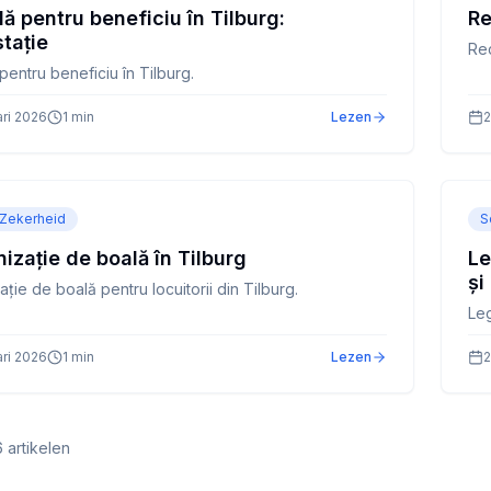
 pentru beneficiu în Tilburg:
Re
tație
Rec
entru beneficiu în Tilburg.
ari 2026
1
min
Lezen
2
 Zekerheid
S
izație de boală în Tilburg
Le
și
ție de boală pentru locuitorii din Tilburg.
Leg
ari 2026
1
min
Lezen
2
6
artikelen