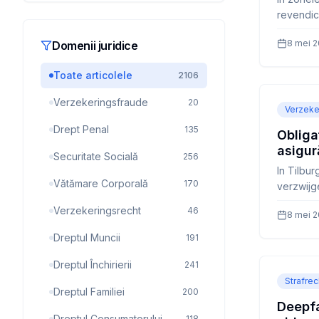
revendică
de daune
8 mei 
Domenii juridice
recupera
penală p
Toate articolele
2106
Verzekeringsfraude
20
Verzeke
Drept Penal
135
Obliga
asigur
Securitate Socială
256
întrepr
In Tilbur
Vătămare Corporală
170
verzwijge
forse kor
Verzekeringsrecht
46
8 mei 
legt de 
Dreptul Muncii
191
Dreptul Închirierii
241
Strafrec
Dreptul Familiei
200
Deepfa
Dreptul Consumatorului
118