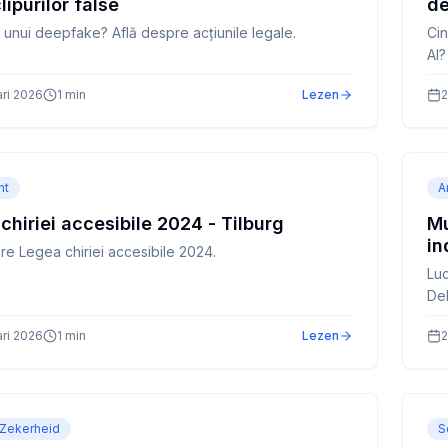
lipurilor false
de
a unui deepfake? Află despre acțiunile legale.
Cin
AI?
ari 2026
1
min
Lezen
2
ht
A
chiriei accesibile 2024 - Tilburg
Mu
in
re Legea chiriei accesibile 2024.
Luc
Del
ari 2026
1
min
Lezen
2
 Zekerheid
S