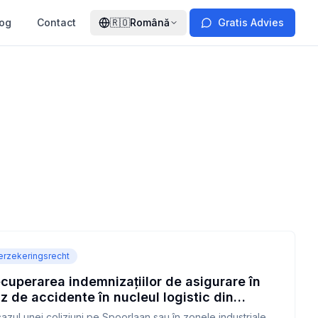
log
Contact
🇷🇴
Română
Gratis Advies
erzekeringsrecht
cuperarea indemnizațiilor de asigurare în
z de accidente în nucleul logistic din
lburg
cazul unei coliziuni pe Spoorlaan sau în zonele industriale