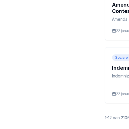
Amendă
Contes
Amendă p
22 janu
Sociale
Indemn
Indemniza
22 janu
1
-
12
van
210