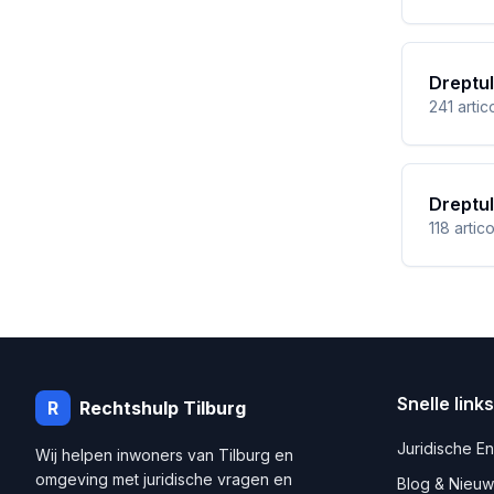
Dreptul 
241
artic
Dreptu
118
artic
Snelle links
R
Rechtshulp
Tilburg
Juridische E
Wij helpen inwoners van
Tilburg
en
omgeving met juridische vragen en
Blog & Nieuw