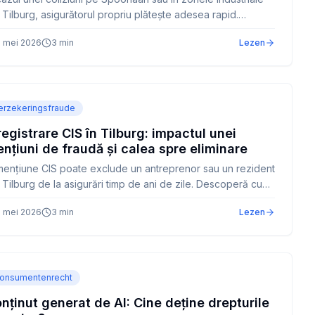
 Tilburg, asigurătorul propriu plătește adesea rapid.
erior, acesta recuperează banii de la partea cu adevărat
 mei 2026
3
min
Lezen
ponsabilă. Aceasta se numește subrogatie și are
secințe clare pentru asigurat.
erzekeringsfraude
registrare CIS în Tilburg: impactul unei
nțiuni de fraudă și calea spre eliminare
ențiune CIS poate exclude un antreprenor sau un rezident
 Tilburg de la asigurări timp de ani de zile. Descoperă cum
i obține acces la informații, poți formula obiecții și poți
 mei 2026
3
min
Lezen
mina o înregistrare nejustificată prin pașii locali
espunzători.
onsumentenrecht
nținut generat de AI: Cine deține drepturile