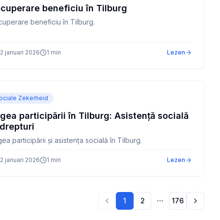
cuperare beneficiu în Tilburg
uperare beneficiu în Tilburg.
2 januari 2026
1
min
Lezen
ociale Zekerheid
gea participării în Tilburg: Asistență socială
 drepturi
ea participării și asistența socială în Tilburg.
2 januari 2026
1
min
Lezen
1
2
176
Volgen
Vorige pagina