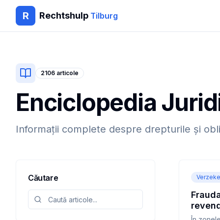
R
Rechtshulp
Tilburg
2106
articole
Enciclopedia Jurid
Informații complete despre drepturile și obl
Căutare
Verzeke
Frauda
revendi
crimin
În zonele