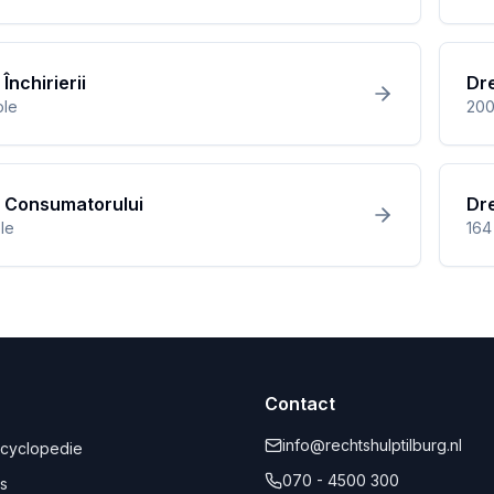
Închirierii
Dre
ole
20
l Consumatorului
Dre
ole
164
Contact
info@rechtshulptilburg.nl
ncyclopedie
070 - 4500 300
s