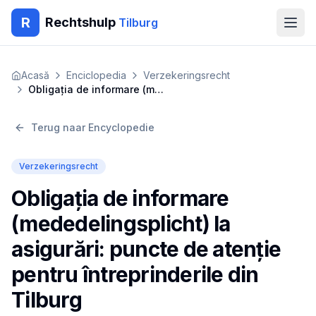
R
Rechtshulp
Tilburg
Home
Acasă
Enciclopedia
Verzekeringsrecht
Obligația de informare (mededelingsplicht) la asigurări: puncte de atenție pentru întreprinderile din Tilburg
Encyclopedie
Terug naar Encyclopedie
Blog
Verzekeringsrecht
Contact
Obligația de informare
🇳🇱
Nederlands
🇬🇧
English
🇹🇷
Türkçe
(mededelingsplicht) la
🇸🇦
العربية
🇵🇱
Polski
🇧🇬
Български
asigurări: puncte de atenție
🇷🇴
Română
pentru întreprinderile din
Gratis Advies
Tilburg