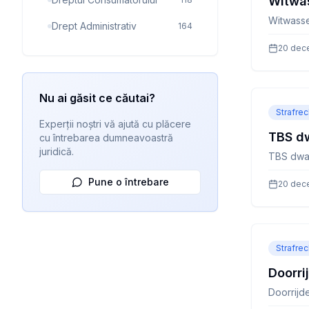
Witwa
Witwass
Drept Administrativ
164
20 dec
Nu ai găsit ce căutai?
Strafrec
Experții noștri vă ajută cu plăcere
TBS dw
cu întrebarea dumneavoastră
juridică.
TBS dwan
Pune o întrebare
20 dec
Strafrec
Doorri
Doorrijd