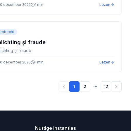
0 december 2025
1
min
Lezen
trafrecht
lichting și fraude
ichting și fraude
0 december 2025
1
min
Lezen
1
2
12
Volgen
Vorige pagina
Nuttige instanties