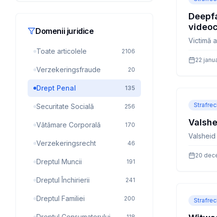
Deepfa
videoc
Domenii juridice
Victimă 
Toate articolele
2106
22 janu
Verzekeringsfraude
20
Drept Penal
135
Strafrec
Securitate Socială
256
Valshe
Vătămare Corporală
170
Valsheid 
Verzekeringsrecht
46
20 dec
Dreptul Muncii
191
Dreptul Închirierii
241
Dreptul Familiei
200
Strafrec
Dreptul Consumatorului
118