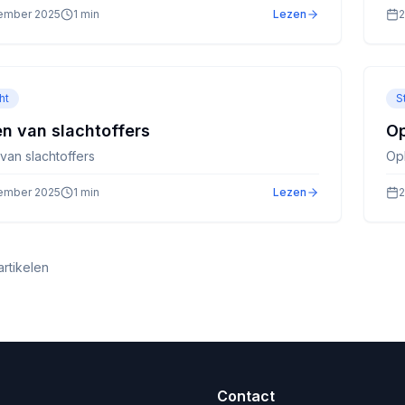
ember 2025
1
min
Lezen
2
ht
S
n van slachtoffers
Op
van slachtoffers
Opl
ember 2025
1
min
Lezen
2
rtikelen
Contact