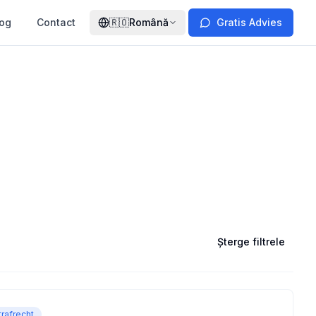
log
Contact
🇷🇴
Română
Gratis Advies
Șterge filtrele
trafrecht