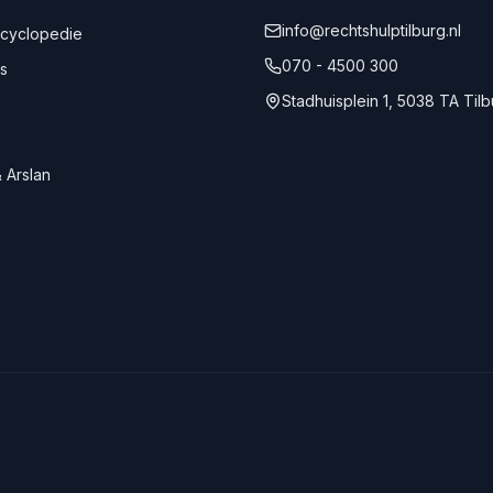
info@rechtshulptilburg.nl
ncyclopedie
070 - 4500 300
s
Stadhuisplein 1, 5038 TA Til
 Arslan