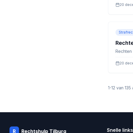
20 dec
Strafrec
Rechte
Rechten 
20 dec
1
-
12
van
135
a
Snelle links
R
Rechtshulp
Tilburg