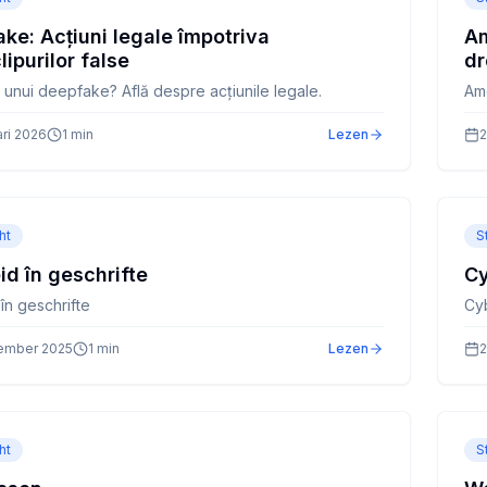
ke: Acțiuni legale împotriva
Am
lipurilor false
dr
a unui deepfake? Află despre acțiunile legale.
Ame
ari 2026
1
min
Lezen
2
ht
S
id în geschrifte
Cy
în geschrifte
Cy
ember 2025
1
min
Lezen
2
ht
S