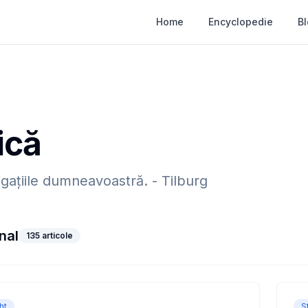
Home
Encyclopedie
B
ică
igațiile dumneavoastră.
-
Tilburg
nal
135
articole
ht
S