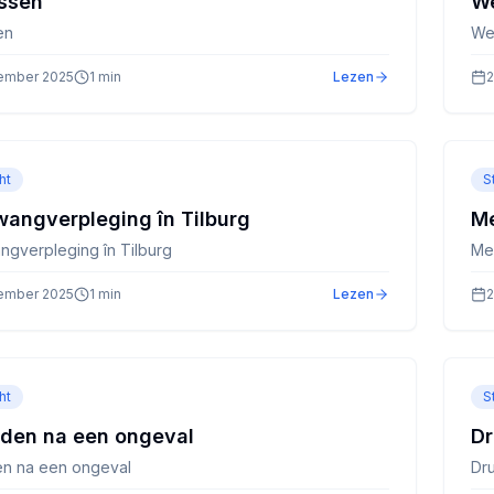
ssen
We
en
We
ember 2025
1
min
Lezen
2
ht
S
angverpleging în Tilburg
M
gverpleging în Tilburg
Me
ember 2025
1
min
Lezen
2
ht
S
jden na een ongeval
Dr
en na een ongeval
Dr