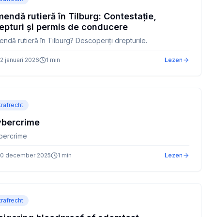
endă rutieră în Tilburg: Contestație,
epturi și permis de conducere
ndă rutieră în Tilburg? Descoperiți drepturile.
2 januari 2026
1
min
Lezen
trafrecht
bercrime
bercrime
0 december 2025
1
min
Lezen
trafrecht