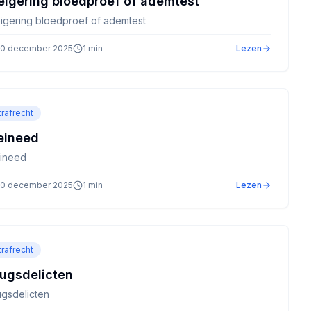
igering bloedproef of ademtest
igering bloedproef of ademtest
0 december 2025
1
min
Lezen
trafrecht
eineed
ineed
0 december 2025
1
min
Lezen
trafrecht
ugsdelicten
ugsdelicten