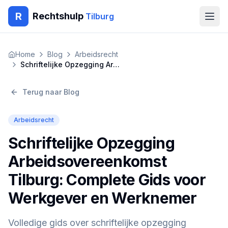
R
Rechtshulp
Tilburg
Home
Home
Blog
Arbeidsrecht
Schriftelijke Opzegging Arbeidsovereenkomst Tilburg: Complete Gids voor Werkgever en Werknemer
Encyclopedie
Terug naar Blog
Blog
Arbeidsrecht
Contact
Schriftelijke Opzegging
🇳🇱
Nederlands
🇬🇧
English
🇹🇷
Türkçe
Arbeidsovereenkomst
🇸🇦
العربية
🇵🇱
Polski
🇧🇬
Български
Tilburg: Complete Gids voor
🇷🇴
Română
Werkgever en Werknemer
Gratis Advies
Volledige gids over schriftelijke opzegging