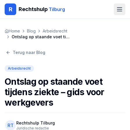
R
Rechtshulp
Tilburg
Home
Home
Blog
Arbeidsrecht
Ontslag op staande voet tijdens ziekte – gids voor werkgevers
Encyclopedie
Terug naar Blog
Blog
Arbeidsrecht
Contact
Ontslag op staande voet
🇳🇱
Nederlands
🇬🇧
English
🇹🇷
Türkçe
tijdens ziekte – gids voor
🇸🇦
العربية
🇵🇱
Polski
🇧🇬
Български
werkgevers
🇷🇴
Română
Gratis Advies
Rechtshulp Tilburg
RT
Juridische redactie