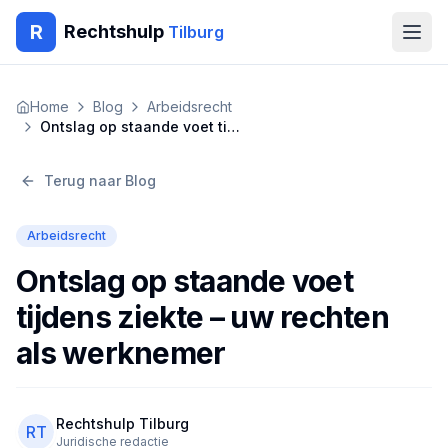
R
Rechtshulp
Tilburg
Home
Home
Blog
Arbeidsrecht
Ontslag op staande voet tijdens ziekte – uw rechten als werknemer
Encyclopedie
Terug naar Blog
Blog
Arbeidsrecht
Contact
Ontslag op staande voet
🇳🇱
Nederlands
🇬🇧
English
🇹🇷
Türkçe
tijdens ziekte – uw rechten
🇸🇦
العربية
🇵🇱
Polski
🇧🇬
Български
als werknemer
🇷🇴
Română
Gratis Advies
Rechtshulp Tilburg
RT
Juridische redactie