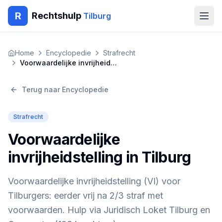
R
Rechtshulp
Tilburg
Home
Home
Encyclopedie
Strafrecht
Voorwaardelijke invrijheidstelling in Tilburg
Encyclopedie
Terug naar Encyclopedie
Blog
Strafrecht
Contact
Voorwaardelijke
🇳🇱
Nederlands
🇬🇧
English
🇹🇷
Türkçe
invrijheidstelling in Tilburg
🇸🇦
العربية
🇵🇱
Polski
🇧🇬
Български
🇷🇴
Română
Voorwaardelijke invrijheidstelling (VI) voor
Tilburgers: eerder vrij na 2/3 straf met
Gratis Advies
voorwaarden. Hulp via Juridisch Loket Tilburg en