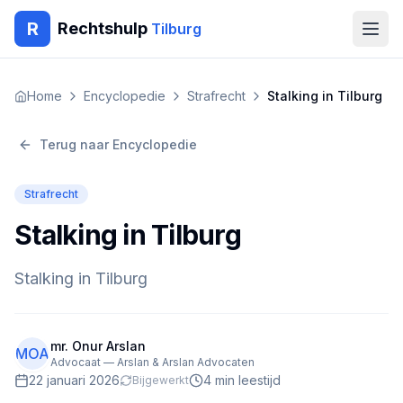
R
Rechtshulp
Tilburg
Home
Home
Encyclopedie
Strafrecht
Stalking in Tilburg
Encyclopedie
Terug naar Encyclopedie
Blog
Strafrecht
Contact
Stalking in Tilburg
🇳🇱
Nederlands
🇬🇧
English
🇹🇷
Türkçe
Stalking in Tilburg
🇸🇦
العربية
🇵🇱
Polski
🇧🇬
Български
🇷🇴
Română
mr. Onur Arslan
MOA
Advocaat — Arslan & Arslan Advocaten
Gratis Advies
22 januari 2026
4
min leestijd
Bijgewerkt