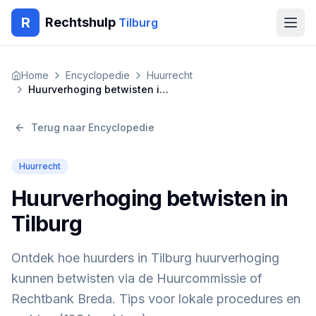
R
Rechtshulp
Tilburg
Home
Home
Encyclopedie
Huurrecht
Huurverhoging betwisten in Tilburg
Encyclopedie
Terug naar Encyclopedie
Blog
Huurrecht
Contact
Huurverhoging betwisten in
🇳🇱
Nederlands
🇬🇧
English
🇹🇷
Türkçe
Tilburg
🇸🇦
العربية
🇵🇱
Polski
🇧🇬
Български
🇷🇴
Română
Ontdek hoe huurders in Tilburg huurverhoging
kunnen betwisten via de Huurcommissie of
Gratis Advies
Rechtbank Breda. Tips voor lokale procedures en