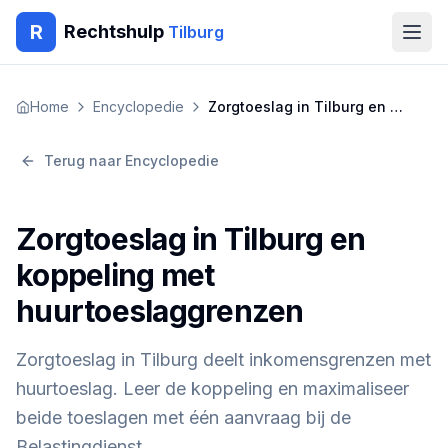
R
Rechtshulp
Tilburg
Home
Home
Encyclopedie
Zorgtoeslag in Tilburg en koppeling met huurtoeslaggrenzen
Encyclopedie
Terug naar Encyclopedie
Blog
Zorgtoeslag in Tilburg en
Contact
koppeling met
huurtoeslaggrenzen
🇳🇱
Nederlands
🇬🇧
English
🇹🇷
Türkçe
🇸🇦
العربية
🇵🇱
Polski
🇧🇬
Български
Zorgtoeslag in Tilburg deelt inkomensgrenzen met
🇷🇴
Română
huurtoeslag. Leer de koppeling en maximaliseer
Gratis Advies
beide toeslagen met één aanvraag bij de
Belastingdienst.