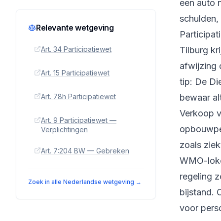
een auto n
schulden,
Relevante wetgeving
Participat
Art. 34 Participatiewet
Tilburg kr
afwijzing
Art. 15 Participatiewet
tip: De Di
Art. 78h Participatiewet
bewaar alt
Verkoop va
Art. 9 Participatiewet —
opbouwperi
Verplichtingen
zoals ziek
Art. 7:204 BW — Gebreken
WMO-loket
regeling z
Zoek in alle Nederlandse wetgeving →
bijstand. 
voor perso