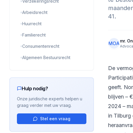
Verzekeringsrecht
maanden,
Arbeidsrecht
41.
Huurrecht
Familierecht
mr. On
MOA
Consumentenrecht
Advoca
Algemeen Bestuursrecht
De vermog
Participat
geeft. No
Hulp nodig?
blijven –
Onze juridische experts helpen u
graag verder met uw vraag.
2024 – ma
in Tilbur
Stel een vraag
heraanvra