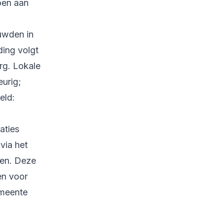
doen aan
huwden in
ding volgt
rg. Lokale
eurig;
eld:
aties
via het
en. Deze
en voor
emeente