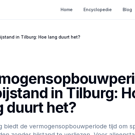
Home
Encyclopedie
Blog
stand in Tilburg: Hoe lang duurt het?
rmogensopbouwper
bijstand in Tilburg: 
g duurt het?
rg biedt de vermogensopbouwperiode tijd om s
den zonder bijstand te verliezen. Voor alleenst