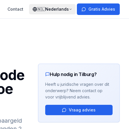
Contact
🇳🇱
Nederlands
Gratis Advies
iode
Hulp nodig in Tilburg?
Hoe
Heeft u juridische vragen over dit
onderwerp? Neem contact op
voor vrijblijvend advies.
Vraag advies
paargeld
aanden 2