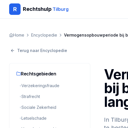
R
Rechtshulp
Tilburg
Home
Encyclopedie
Vermogensopbouwperiode bij bij
Terug naar Encyclopedie
Ve
Rechtsgebieden
bij 
Verzekeringsfraude
lan
Strafrecht
Sociale Zekerheid
Letselschade
In Tilbu
te beste