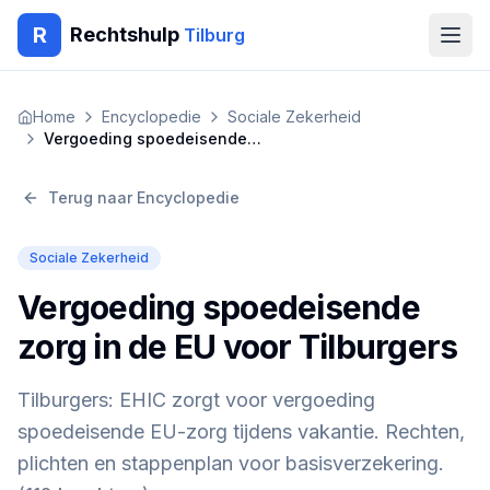
R
Rechtshulp
Tilburg
Home
Home
Encyclopedie
Sociale Zekerheid
Vergoeding spoedeisende zorg in de EU voor Tilburgers
Encyclopedie
Terug naar Encyclopedie
Blog
Sociale Zekerheid
Contact
Vergoeding spoedeisende
🇳🇱
Nederlands
🇬🇧
English
🇹🇷
Türkçe
zorg in de EU voor Tilburgers
🇸🇦
العربية
🇵🇱
Polski
🇧🇬
Български
🇷🇴
Română
Tilburgers: EHIC zorgt voor vergoeding
spoedeisende EU-zorg tijdens vakantie. Rechten,
Gratis Advies
plichten en stappenplan voor basisverzekering.