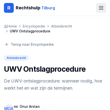
R
Rechtshulp
Tilburg
Home
Home
Encyclopedie
Arbeidsrecht
UWV Ontslagprocedure
Encyclopedie
Terug naar Encyclopedie
Blog
Arbeidsrecht
Contact
UWV Ontslagprocedure
🇳🇱
Nederlands
🇬🇧
English
🇹🇷
Türkçe
De UWV-ontslagprocedure: wanneer nodig, hoe
🇸🇦
العربية
🇵🇱
Polski
🇧🇬
Български
werkt het en wat zijn de termijnen.
🇷🇴
Română
Gratis Advies
mr. Onur Arslan
MOA