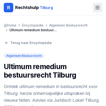
R
Rechtshulp
Tilburg
Home
Home
Encyclopedie
Algemeen Bestuursrecht
Ultimum remedium bestuursrecht Tilburg
Encyclopedie
Terug naar Encyclopedie
Blog
Algemeen Bestuursrecht
Contact
Ultimum remedium
🇳🇱
Nederlands
🇬🇧
English
🇹🇷
Türkçe
bestuursrecht Tilburg
🇸🇦
العربية
🇵🇱
Polski
🇧🇬
Български
🇷🇴
Română
Ontdek ultimum remedium in bestuursrecht voor
Tilburg: herzie onherroepelijke uitspraken bij
Gratis Advies
nieuwe feiten. Advies via Juridisch Loket Tilburg.