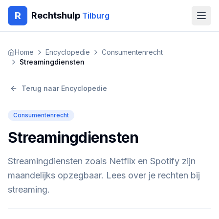
R
Rechtshulp
Tilburg
Home
Home
Encyclopedie
Consumentenrecht
Streamingdiensten
Encyclopedie
Terug naar Encyclopedie
Blog
Consumentenrecht
Contact
Streamingdiensten
🇳🇱
Nederlands
🇬🇧
English
🇹🇷
Türkçe
Streamingdiensten zoals Netflix en Spotify zijn
🇸🇦
العربية
🇵🇱
Polski
🇧🇬
Български
maandelijks opzegbaar. Lees over je rechten bij
🇷🇴
Română
streaming.
Gratis Advies