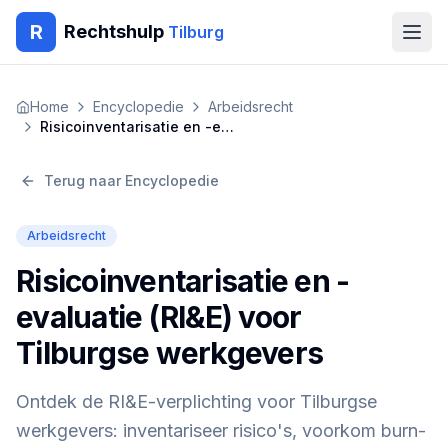
R
Rechtshulp
Tilburg
Home
Home
Encyclopedie
Arbeidsrecht
Risicoinventarisatie en -evaluatie (RI&E) voor Tilburgse werkgevers
Encyclopedie
Terug naar Encyclopedie
Blog
Arbeidsrecht
Contact
Risicoinventarisatie en -
🇳🇱
Nederlands
🇬🇧
English
🇹🇷
Türkçe
evaluatie (RI&E) voor
🇸🇦
العربية
🇵🇱
Polski
🇧🇬
Български
Tilburgse werkgevers
🇷🇴
Română
Ontdek de RI&E-verplichting voor Tilburgse
Gratis Advies
werkgevers: inventariseer risico's, voorkom burn-