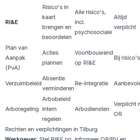
Risico's in
Alle risico's,
kaart
Altijd
RI&E
incl.
brengen en
verplicht
psychosociale
beoordelen
Plan van
Acties
Voortbouwend
Aanpak
Bij risico's
plannen
op RI&E
(PvA)
Absentie
Verzuimbeleid
Re-integratie
Aanbevol
verminderen
Arbobeleid
Verplicht 
Arboregeling
intern
Arbodiensten
OR
regelen
Rechten en verplichtingen in Tilburg
Werkgever
: Stel RI&E op, informeer OR/PV en