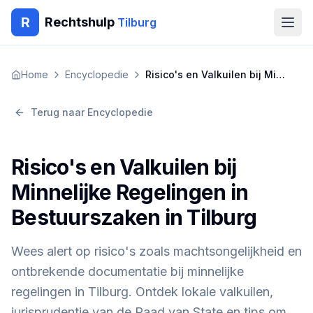
R
Rechtshulp
Tilburg
Home
Home
Encyclopedie
Risico's en Valkuilen bij Minnelijke Regelingen in Bestuurszaken in Tilburg
Encyclopedie
Terug naar Encyclopedie
Blog
Risico's en Valkuilen bij
Contact
Minnelijke Regelingen in
Bestuurszaken in Tilburg
🇳🇱
Nederlands
🇬🇧
English
🇹🇷
Türkçe
🇸🇦
العربية
🇵🇱
Polski
🇧🇬
Български
Wees alert op risico's zoals machtsongelijkheid en
🇷🇴
Română
ontbrekende documentatie bij minnelijke
Gratis Advies
regelingen in Tilburg. Ontdek lokale valkuilen,
jurisprudentie van de Raad van State en tips om