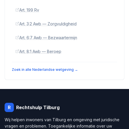
Art. 199 Rv
Art. 3:2 Awb — Zorgvuldigheid
Art. 6:7 Awb — Bezwaartermijn
Art. 8:1 Awb — Beroep
Zoek in alle Nederlandse wetgeving →
R
Rechtshulp
Tilburg
Wij helpen inwoners van
Tilburg
en omgeving met juridische
vragen en problemen. Toegankelijke informatie over uw