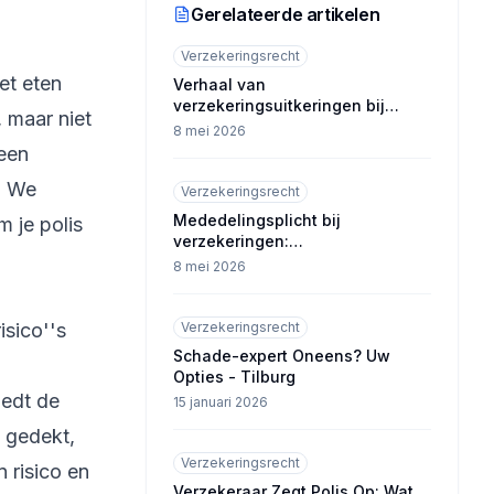
Gerelateerde artikelen
Verzekeringsrecht
et eten
Verhaal van
verzekeringsuitkeringen bij
 maar niet
ongevallen in Tilburgs logistieke
8 mei 2026
kern
 een
t. We
Verzekeringsrecht
Mededelingsplicht bij
 je polis
verzekeringen:
aandachtspunten voor Tilburgse
8 mei 2026
bedrijven
sico''s
Verzekeringsrecht
Schade-expert Oneens? Uw
Opties - Tilburg
oedt de
15 januari 2026
 gedekt,
Verzekeringsrecht
 risico en
Verzekeraar Zegt Polis Op: Wat