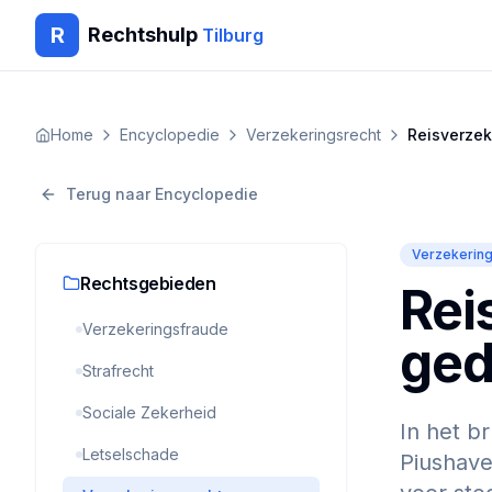
R
Rechtshulp
Tilburg
Home
Encyclopedie
Verzekeringsrecht
Reisverzek
Terug naar Encyclopedie
Verzekering
Rechtsgebieden
Rei
Verzekeringsfraude
ged
Strafrecht
Sociale Zekerheid
In het b
Letselschade
Piushave