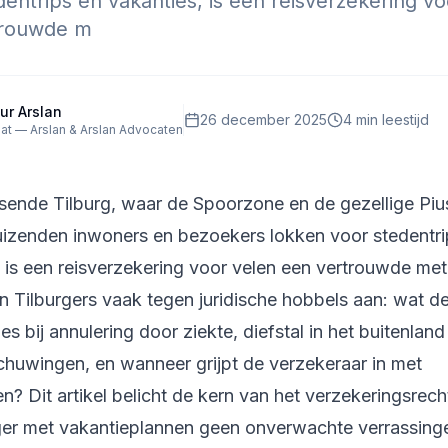
dentrips en vakanties, is een reisverzekering vo
trouwde m
ur Arslan
26 december 2025
4
min leestijd
at — Arslan & Arslan Advocaten
uisende Tilburg, waar de Spoorzone en de gezellige Pi
 duizenden inwoners en bezoekers lokken voor stedentri
, is een reisverzekering voor velen een vertrouwde met
n Tilburgers vaak tegen juridische hobbels aan: wat d
ies bij annulering door ziekte, diefstal in het buitenland
chuwingen, en wanneer grijpt de verzekeraar in met
gen? Dit artikel belicht de kern van het verzekeringsrech
rger met vakantieplannen geen onverwachte verrassing