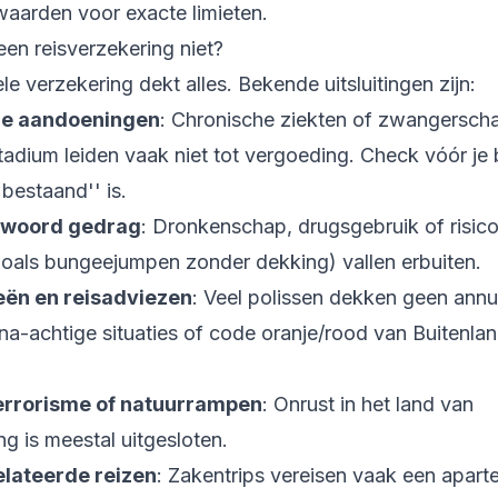
waarden voor exacte limieten.
en reisverzekering niet?
e verzekering dekt alles. Bekende uitsluitingen zijn:
e aandoeningen
: Chronische ziekten of zwangersch
tadium leiden vaak niet tot vergoeding. Check vóór je 
'bestaand'' is.
twoord gedrag
: Dronkenschap, drugsgebruik of risico
zoals bungeejumpen zonder dekking) vallen erbuiten.
ën en reisadviezen
: Veel polissen dekken geen annu
na-achtige situaties of code oranje/rood van Buitenla
terrorisme of natuurrampen
: Onrust in het land van
g is meestal uitgesloten.
lateerde reizen
: Zakentrips vereisen vaak een aparte