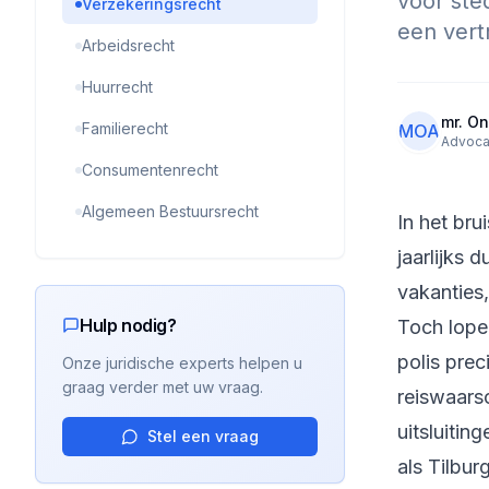
voor ste
Verzekeringsrecht
een ver
Arbeidsrecht
Huurrecht
mr. On
Familierecht
MOA
Advoca
Consumentenrecht
Algemeen Bestuursrecht
In het br
jaarlijks
vakanties
Hulp nodig?
Toch lope
polis prec
Onze juridische experts helpen u
graag verder met uw vraag.
reiswaars
uitsluitin
Stel een vraag
als Tilbu