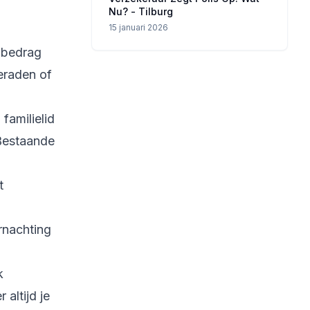
Nu? - Tilburg
15 januari 2026
mbedrag
eraden of
 familielid
 Bestaande
t
rnachting
k
altijd je