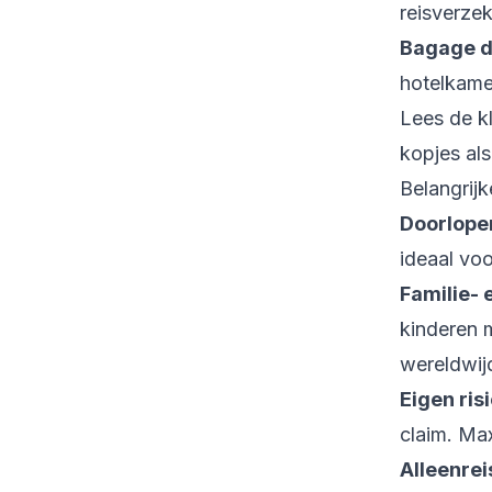
reisverzek
Bagage di
hotelkamer
Lees de kl
kopjes als 
Belangrij
Doorlopen
ideaal voo
Familie-
kinderen 
wereldwij
Eigen ris
claim. Ma
Alleenrei