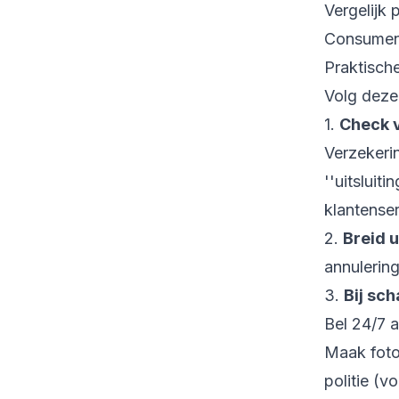
Vergelijk 
Consument
Praktische
Volg deze
1.
Check 
Verzekeri
''uitsluit
klantenser
2.
Breid u
annulerin
3.
Bij sc
Bel 24/7 a
Maak foto
politie (vo