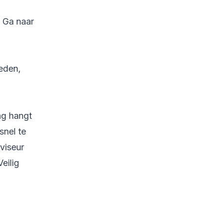
? Ga naar
eden,
ng hangt
snel te
viseur
eilig