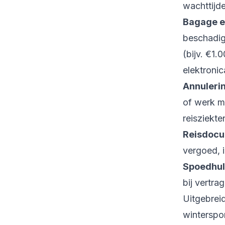
wachttijd
Bagage e
beschadig
(bijv. €1
elektronic
Annuleri
of werk mo
reisziekte
Reisdocu
vergoed, 
Spoedhulp
bij vertra
Uitgebrei
winterspor