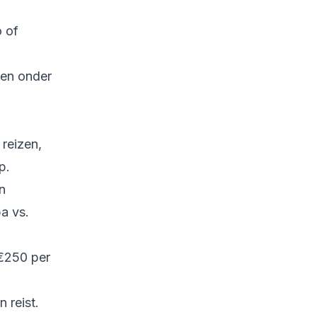
o of
rden onder
 reizen,
p.
en
a vs.
-€250 per
n reist.