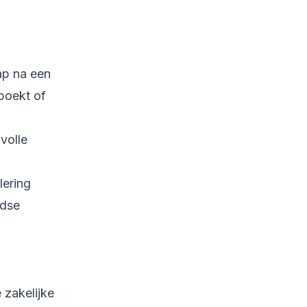
ap na een
boekt of
volle
lering
ndse
 zakelijke