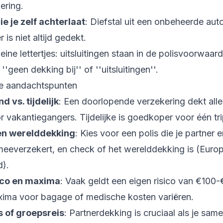
ering.
e je zelf achterlaat
: Diefstal uit een onbeheerde aut
 is niet altijd gedekt.
eine lettertjes: uitsluitingen staan in de polisvoorwaa
''geen dekking bij'' of ''uitsluitingen''.
ke aandachtspunten
d vs. tijdelijk
: Een doorlopende verzekering dekt alle
r vakantiegangers. Tijdelijke is goedkoper voor één tri
 en werelddekking
: Kies voor een polis die je partner 
meeverzekert, en check of het werelddekking is (Europ
d).
ico en maxima
: Vaak geldt een eigen risico van €100
xima voor bagage of medische kosten variëren.
s of groepsreis
: Partnerdekking is cruciaal als je same