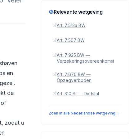
or velen
Relevante wetgeving
Art. 7:513a BW
Art. 7:507 BW
Art. 7:925 BW —
Verzekeringsovereenkomst
ushaven
ps en
Art. 7:670 BW —
Opzegverboden
gezel.
ekt de
Art. 310 Sr — Diefstal
 of
Zoek in alle Nederlandse wetgeving →
t, zodat u
en