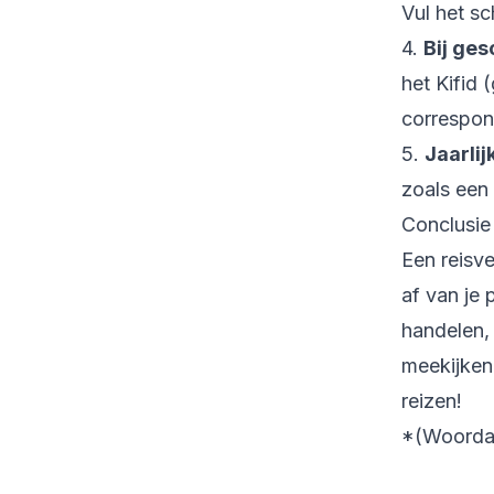
Vul het s
4.
Bij ges
het Kifid 
correspon
5.
Jaarlij
zoals een
Conclusie
Een reisv
af van je 
handelen,
meekijken 
reizen!
*(Woordaa