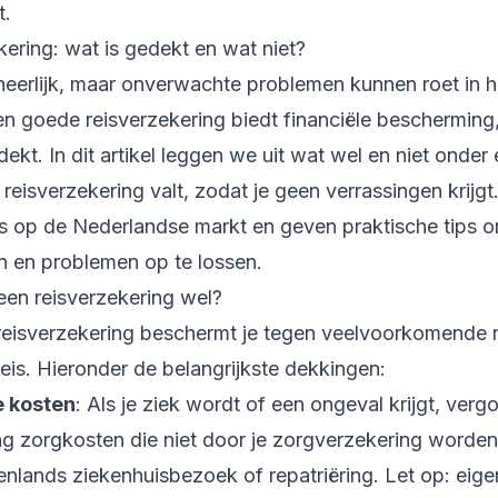
t.
ering: wat is gedekt en wat niet?
heerlijk, maar onverwachte problemen kunnen roet in h
en goede reisverzekering biedt financiële bescherming,
edekt. In dit artikel leggen we uit wat wel en niet onder
reisverzekering valt, zodat je geen verrassingen krijg
ns op de Nederlandse markt en geven praktische tips om
n en problemen op te lossen.
een reisverzekering wel?
reisverzekering beschermt je tegen veelvoorkomende ri
 reis. Hieronder de belangrijkste dekkingen:
 kosten
: Als je ziek wordt of een ongeval krijgt, verg
ng zorgkosten die niet door je zorgverzekering worden
enlands ziekenhuisbezoek of repatriëring. Let op: eigen