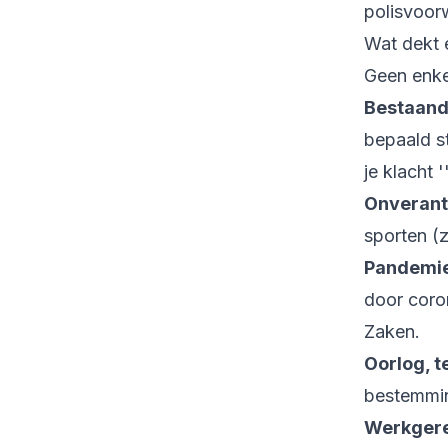
polisvoor
Wat dekt e
Geen enkel
Bestaand
bepaald s
je klacht '
Onveran
sporten (
Pandemie
door coro
Zaken.
Oorlog, 
bestemmin
Werkgere