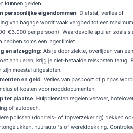
en kunnen gelden.
n persoonlijke eigendommen
: Diefstal, verlies of
ing van bagage wordt vaak vergoed tot een maximu
.000-€3.000 per persoon). Waardevolle spullen zoals si
a hebben soms een lager limiet.
ng en afzegging
: Als je door ziekte, overlijden van een
et annuleren, krijg je niet-betaalde reiskosten terug.
n zijn meestal uitgesloten.
menten en geld
: Verlies van paspoort of pinpas word
inclusief kosten voor nooddocumenten.
 ter plaatse
: Hulpdiensten regelen vervoer, hotelove
ging of autopech.
dere polissen (doorreis- of topverzekering) dekken oo
tongelukken, huurauto''s of werelddekking. Controleer 