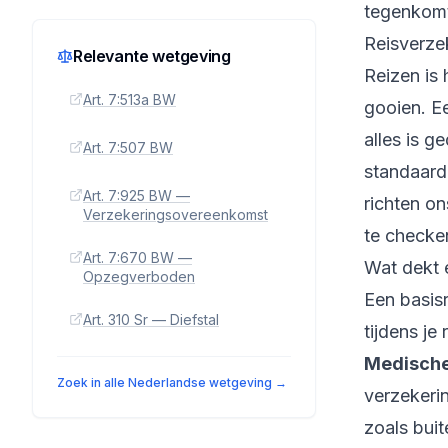
tegenkom
Reisverzek
Relevante wetgeving
Reizen is 
Art. 7:513a BW
gooien. E
alles is g
Art. 7:507 BW
standaard 
Art. 7:925 BW —
richten o
Verzekeringsovereenkomst
te checke
Art. 7:670 BW —
Wat dekt 
Opzegverboden
Een basis
Art. 310 Sr — Diefstal
tijdens je
Medische
Zoek in alle Nederlandse wetgeving →
verzekeri
zoals buit