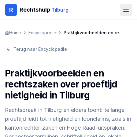
R
Rechtshulp
Tilburg
Home
Home
Encyclopedie
Praktijkvoorbeelden en rechtszaken over proeftijd nietigheid in Tilburg
Encyclopedie
Terug naar Encyclopedie
Blog
Praktijkvoorbeelden en
Contact
rechtszaken over proeftijd
nietigheid in Tilburg
🇳🇱
Nederlands
🇬🇧
English
🇹🇷
Türkçe
🇸🇦
العربية
🇵🇱
Polski
🇧🇬
Български
Rechtspraak in Tilburg en elders toont: te lange
🇷🇴
Română
proeftijd leidt tot nietigheid en loonclaims, zoals in
Gratis Advies
kantonrechter-zaken en Hoge Raad-uitspraken.
Respecteer termijnen, schriftelijkheid en lokale