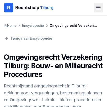
R
Rechtshulp
Tilburg
Home
Home
Encyclopedie
Omgevingsrecht Verzekering Tilburg: Bouw- en Milieurecht Procedures
Encyclopedie
Terug naar Encyclopedie
Blog
Omgevingsrecht Verzekering
Contact
Tilburg: Bouw- en Milieurecht
Procedures
🇳🇱
Nederlands
🇬🇧
English
🇹🇷
Türkçe
🇸🇦
العربية
🇵🇱
Polski
🇧🇬
Български
Rechtsbijstand omgevingsrecht in Tilburg:
🇷🇴
Română
dekking voor vergunningen, bestemmingsplannen
Gratis Advies
en Omgevingswet. Lokale limieten, procedures en
praktijkadvies voor Spoorzone en meer.