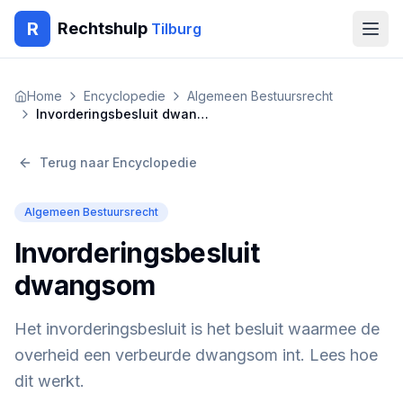
R
Rechtshulp
Tilburg
Home
Home
Encyclopedie
Algemeen Bestuursrecht
Invorderingsbesluit dwangsom
Encyclopedie
Terug naar Encyclopedie
Blog
Algemeen Bestuursrecht
Contact
Invorderingsbesluit
🇳🇱
Nederlands
🇬🇧
English
🇹🇷
Türkçe
dwangsom
🇸🇦
العربية
🇵🇱
Polski
🇧🇬
Български
🇷🇴
Română
Het invorderingsbesluit is het besluit waarmee de
overheid een verbeurde dwangsom int. Lees hoe
Gratis Advies
dit werkt.