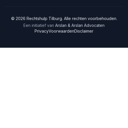
©
2026
Rechtshulp
Tilburg
. Alle rechten voorbehouden.
Een initiatief van
Arslan & Arslan Advocaten
Privacy
Voorwaarden
Disclaimer