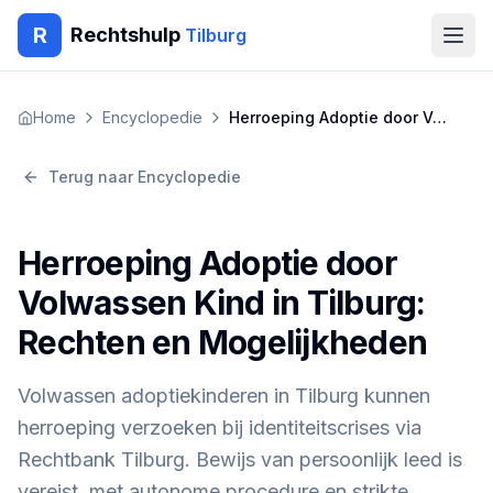
R
Rechtshulp
Tilburg
Home
Home
Encyclopedie
Herroeping Adoptie door Volwassen Kind in Tilburg: Rechten en Mogelijkheden
Encyclopedie
Terug naar Encyclopedie
Blog
Herroeping Adoptie door
Contact
Volwassen Kind in Tilburg:
Rechten en Mogelijkheden
🇳🇱
Nederlands
🇬🇧
English
🇹🇷
Türkçe
🇸🇦
العربية
🇵🇱
Polski
🇧🇬
Български
Volwassen adoptiekinderen in Tilburg kunnen
🇷🇴
Română
herroeping verzoeken bij identiteitscrises via
Gratis Advies
Rechtbank Tilburg. Bewijs van persoonlijk leed is
vereist, met autonome procedure en strikte