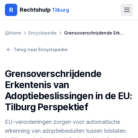
R
Rechtshulp
Tilburg
Home
Home
Encyclopedie
Grensoverschrijdende Erkentenis van Adoptiebeslissingen in de EU: Tilburg Perspektief
Encyclopedie
Terug naar Encyclopedie
Blog
Grensoverschrijdende
Contact
Erkentenis van
Adoptiebeslissingen in de EU:
🇳🇱
Nederlands
🇬🇧
English
🇹🇷
Türkçe
🇸🇦
العربية
🇵🇱
Polski
🇧🇬
Български
Tilburg Perspektief
🇷🇴
Română
EU-verordeningen zorgen voor automatische
Gratis Advies
erkenning van adoptiebesluiten tussen lidstaten.