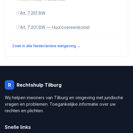
Art. 7:261 BW
Art. 7:201 BW — Huurovereenkomst
Zoek in alle Nederlandse wetgeving →
R
Rechtshulp
Tilburg
Wij helpen inwoners van
Tilburg
en omgeving met juridische
vragen en problemen. Toegankelijke informatie over uw
rechten en plichten.
Snelle links