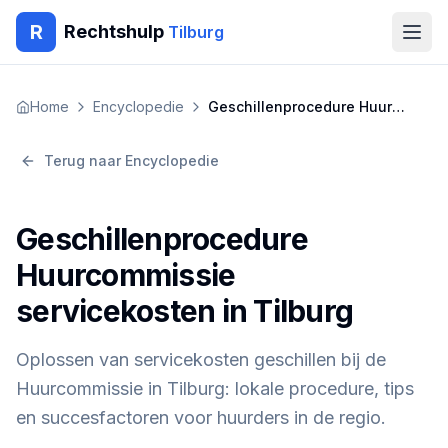
R
Rechtshulp
Tilburg
Home
Home
Encyclopedie
Geschillenprocedure Huurcommissie servicekosten in Tilburg
Encyclopedie
Terug naar Encyclopedie
Blog
Geschillenprocedure
Contact
Huurcommissie
servicekosten in Tilburg
🇳🇱
Nederlands
🇬🇧
English
🇹🇷
Türkçe
🇸🇦
العربية
🇵🇱
Polski
🇧🇬
Български
Oplossen van servicekosten geschillen bij de
🇷🇴
Română
Huurcommissie in Tilburg: lokale procedure, tips
Gratis Advies
en succesfactoren voor huurders in de regio.