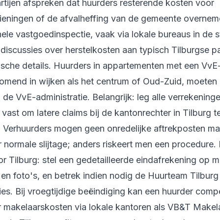
rtijen afspreken dat huurders resterende kosten voor
ieningen of de afvalheffing van de gemeente overnem
ele vastgoedinspectie, vaak via lokale bureaus in de s
discussies over herstelkosten aan typisch Tilburgse 
rische details. Huurders in appartementen met een VvE-
omend in wijken als het centrum of Oud-Zuid, moeten di
j de VvE-administratie. Belangrijk: leg alle verrekening
jk vast om latere claims bij de kantonrechter in Tilburg t
. Verhuurders mogen geen onredelijke aftrekposten m
 normale slijtage; anders riskeert men een procedure. 
r Tilburg: stel een gedetailleerde eindafrekening op m
 en foto's, en betrek indien nodig de Huurteam Tilburg
ies. Bij vroegtijdige beëindiging kan een huurder comp
r makelaarskosten via lokale kantoren als VB&T Makel