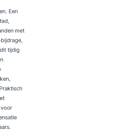
en. Een
tad,
panden met
bijdrage,
t tijdig
en
e
aken,
Praktisch
et
 voor
ensatie
aars.