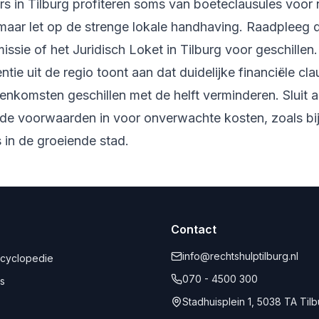
s in Tilburg profiteren soms van boeteclausules voor 
 maar let op de strenge lokale handhaving. Raadpleeg 
sie of het Juridisch Loket in Tilburg voor geschillen.
ntie uit de regio toont aan dat duidelijke financiële cla
nkomsten geschillen met de helft verminderen. Sluit al
de voorwaarden in voor onverwachte kosten, zoals bi
 in de groeiende stad.
Contact
info@rechtshulptilburg.nl
ncyclopedie
070 - 4500 300
s
Stadhuisplein 1, 5038 TA Til