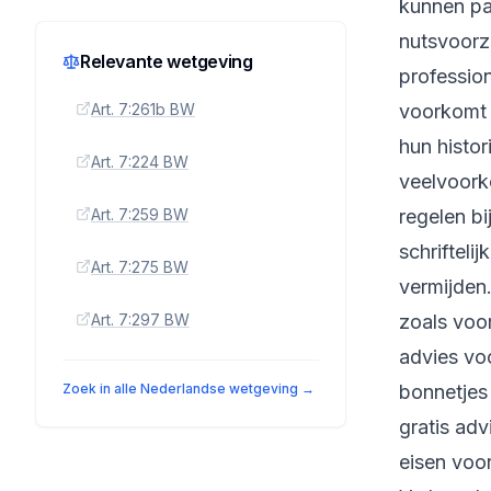
kunnen pa
nutsvoorz
Relevante wetgeving
profession
Art. 7:261b BW
voorkomt 
hun histo
Art. 7:224 BW
veelvoork
Art. 7:259 BW
regelen bi
schrifteli
Art. 7:275 BW
vermijden
Art. 7:297 BW
zoals voor
advies voo
Zoek in alle Nederlandse wetgeving →
bonnetjes
gratis adv
eisen voo