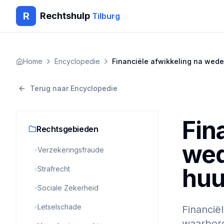
R
Rechtshulp
Tilburg
Home
Encyclopedie
Financiële afwikkeling na wede
Terug naar Encyclopedie
Fin
Rechtsgebieden
wed
Verzekeringsfraude
huu
Strafrecht
Sociale Zekerheid
Letselschade
Financiël
waarborg