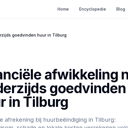
Home
Encyclopedie
Blog
rzijds goedvinden huur in Tilburg
anciële afwikkeling 
erzijds goedvinden
r in Tilburg
e afrekening bij huurbeëindiging in Tilburg:
som, schade en lokale kosten verrekenen vol