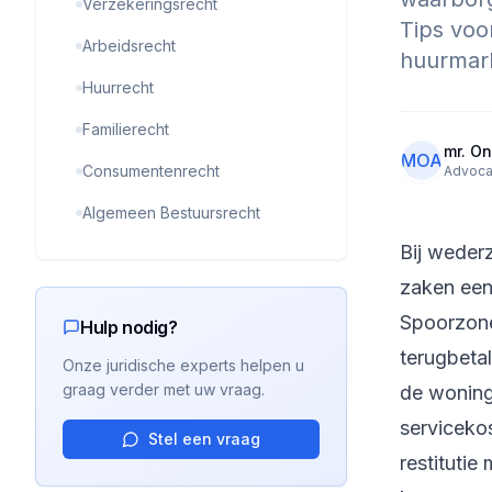
Verzekeringsrecht
Tips voo
Arbeidsrecht
huurmark
Huurrecht
Familierecht
mr. On
MOA
Consumentenrecht
Advoca
Algemeen Bestuursrecht
Bij wederz
zaken een
Spoorzone
Hulp nodig?
terugbetal
Onze juridische experts helpen u
graag verder met uw vraag.
de woning
servicekos
Stel een vraag
restitutie