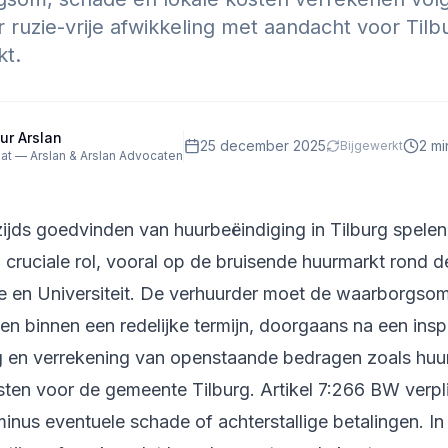
r ruzie-vrije afwikkeling met aandacht voor Tilb
t.
ur Arslan
25 december 2025
2
min
Bijgewerkt
at — Arslan & Arslan Advocaten
ijds goedvinden van huurbeëindiging in Tilburg spelen 
 cruciale rol, vooral op de bruisende huurmarkt rond d
 en Universiteit. De verhuurder moet de waarborgso
en binnen een redelijke termijn, doorgaans na een insp
 en verrekening van openstaande bedragen zoals huu
ten voor de gemeente Tilburg. Artikel 7:266 BW verpli
 minus eventuele schade of achterstallige betalingen. In