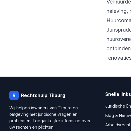
Verhuurder
naleving,
Huurcommis
Jurisprude
huuroveree
ontbinden
renovaties
Snelle links
R
Rechtshulp
Tilburg
Juridische E
Wij helpen inwoners van
Tilburg
en
omgeving met juridische vragen en
Blog & Nieuw
problemen. Toegankelijke informatie over
Arbeidsrecht
uw rechten en plichten.