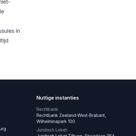
niet-
de
usules in
tijd
j
Nuttige instanties
Rechtbank:
Rechtbank Zeeland-West-Brabant,
Wilhelminapark 100
burg
Juridisch Loket:
Juridisch Loket Tilburg, Spoorlaan 364