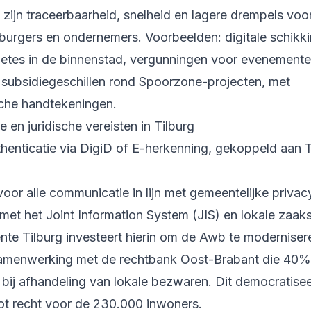
zijn traceerbaarheid, snelheid en lagere drempels voo
burgers en ondernemers. Voorbeelden: digitale schikki
etes in de binnenstad, vergunningen voor evenement
 subsidiegeschillen rond Spoorzone-projecten, met
sche handtekeningen.
 en juridische vereisten in Tilburg
thenticatie via DigiD of E-herkenning, gekoppeld aan 
 voor alle communicatie in lijn met gemeentelijke privac
 met het Joint Information System (JIS) en lokale zaa
te Tilburg investeert hierin om de Awb te moderniser
 samenwerking met de rechtbank Oost-Brabant die 40% 
 bij afhandeling van lokale bezwaren. Dit democratisee
ot recht voor de 230.000 inwoners.