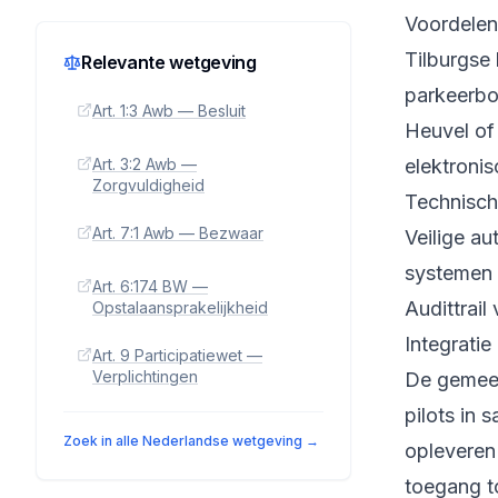
Voordelen 
Tilburgse 
Relevante wetgeving
parkeerbo
Art. 1:3 Awb — Besluit
Heuvel of
Art. 3:2 Awb —
elektroni
Zorgvuldigheid
Technische
Art. 7:1 Awb — Bezwaar
Veilige au
systemen
Art. 6:174 BW —
Audittrail
Opstalaansprakelijkheid
Integratie
Art. 9 Participatiewet —
Verplichtingen
De gemeen
pilots in
Zoek in alle Nederlandse wetgeving →
opleveren
toegang t