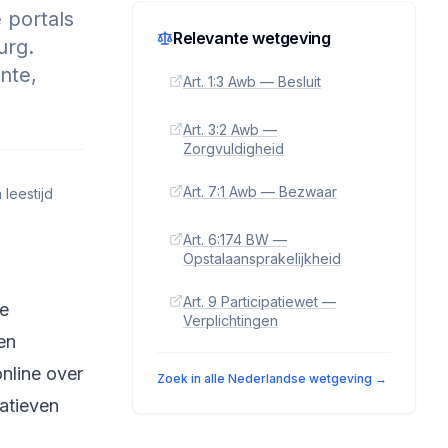
 portals
Relevante wetgeving
urg.
nte,
Art. 1:3 Awb — Besluit
Art. 3:2 Awb —
Zorgvuldigheid
Art. 7:1 Awb — Bezwaar
 leestijd
Art. 6:174 BW —
Opstalaansprakelijkheid
Art. 9 Participatiewet —
ke
Verplichtingen
en
nline over
Zoek in alle Nederlandse wetgeving →
iatieven