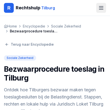
R
Rechtshulp
Tilburg
Home
Home
Encyclopedie
Sociale Zekerheid
Bezwaarprocedure toeslag in Tilburg
Encyclopedie
Terug naar Encyclopedie
Blog
Sociale Zekerheid
Contact
Bezwaarprocedure toeslag in
🇳🇱
Nederlands
🇬🇧
English
🇹🇷
Türkçe
Tilburg
🇸🇦
العربية
🇵🇱
Polski
🇧🇬
Български
🇷🇴
Română
Ontdek hoe Tilburgers bezwaar maken tegen
toeslagbesluiten bij de Belastingdienst. Stappen,
Gratis Advies
rechten en lokale hulp via Juridisch Loket Tilburg