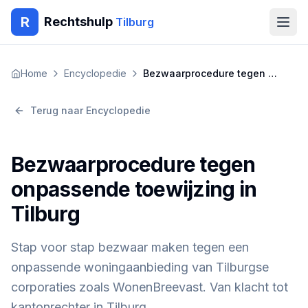
R
Rechtshulp
Tilburg
Home
Home
Encyclopedie
Bezwaarprocedure tegen onpassende toewijzing in Tilburg
Encyclopedie
Terug naar Encyclopedie
Blog
Bezwaarprocedure tegen
Contact
onpassende toewijzing in
Tilburg
🇳🇱
Nederlands
🇬🇧
English
🇹🇷
Türkçe
🇸🇦
العربية
🇵🇱
Polski
🇧🇬
Български
Stap voor stap bezwaar maken tegen een
🇷🇴
Română
onpassende woningaanbieding van Tilburgse
Gratis Advies
corporaties zoals WonenBreevast. Van klacht tot
kantonrechter in Tilburg.