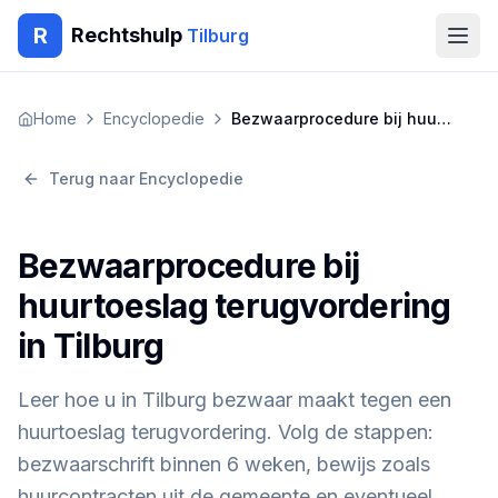
R
Rechtshulp
Tilburg
Home
Home
Encyclopedie
Bezwaarprocedure bij huurtoeslag terugvordering in Tilburg
Encyclopedie
Terug naar Encyclopedie
Blog
Bezwaarprocedure bij
Contact
huurtoeslag terugvordering
in Tilburg
🇳🇱
Nederlands
🇬🇧
English
🇹🇷
Türkçe
🇸🇦
العربية
🇵🇱
Polski
🇧🇬
Български
Leer hoe u in Tilburg bezwaar maakt tegen een
🇷🇴
Română
huurtoeslag terugvordering. Volg de stappen:
Gratis Advies
bezwaarschrift binnen 6 weken, bewijs zoals
huurcontracten uit de gemeente en eventueel