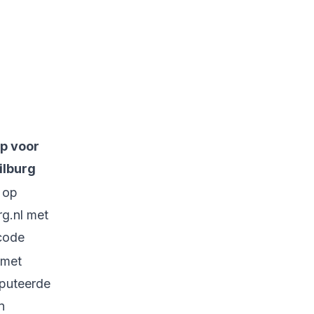
ip voor
ilburg
 op
rg.nl met
code
 met
puteerde
n