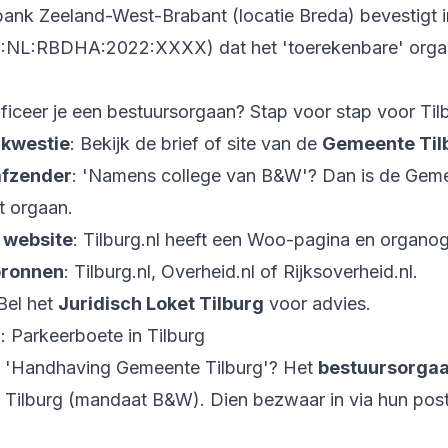
ank Zeeland-West-Brabant (locatie Breda) bevestigt 
LI:NL:RBDHA:2022:XXXX) dat het 'toerekenbare' orgaan
ficeer je een bestuursorgaan? Stap voor stap voor Til
 kwestie
: Bekijk de brief of site van de
Gemeente Til
afzender
: 'Namens college van B&W'? Dan is de Gem
t orgaan.
 website
: Tilburg.nl heeft een Woo-pagina en organo
bronnen
: Tilburg.nl, Overheid.nl of Rijksoverheid.nl.
 Bel het
Juridisch Loket Tilburg
voor advies.
: Parkeerboete in Tilburg
 'Handhaving Gemeente Tilburg'? Het
bestuursorga
Tilburg (mandaat B&W). Dien bezwaar in via hun pos