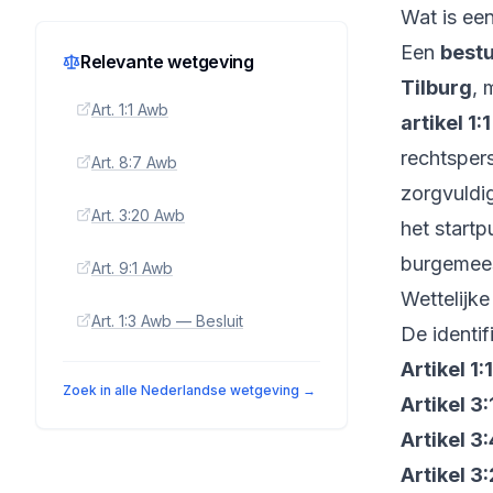
Wat is ee
Een
best
Relevante wetgeving
Tilburg
, 
Art. 1:1 Awb
artikel 1:
rechtspers
Art. 8:7 Awb
zorgvuldi
Art. 3:20 Awb
het start
burgemees
Art. 9:1 Awb
Wettelijke
Art. 1:3 Awb — Besluit
De identif
Artikel 1:
Zoek in alle Nederlandse wetgeving →
Artikel 3
Artikel 3
Artikel 3