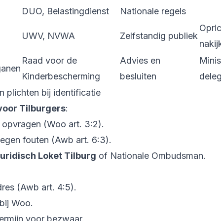
DUO, Belastingdienst
Nationale regels
Opri
UWV, NVWA
Zelfstandig publiek
nakij
Raad voor de
Advies en
Minis
ganen
Kinderbescherming
besluiten
deleg
 plichten bij identificatie
voor Tilburgers
:
e opvragen (Woo art. 3:2).
egen fouten (Awb art. 6:3).
uridisch Loket Tilburg
of Nationale Ombudsman.
res (Awb art. 4:5).
bij Woo.
ermijn voor bezwaar.