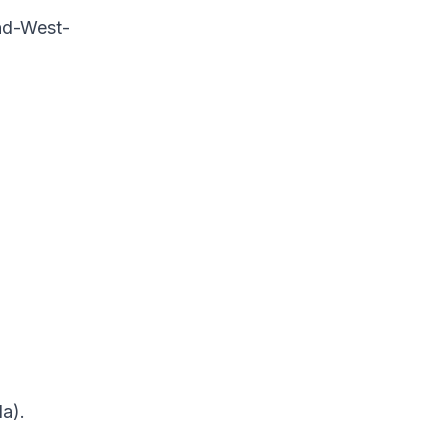
and-West-
a).