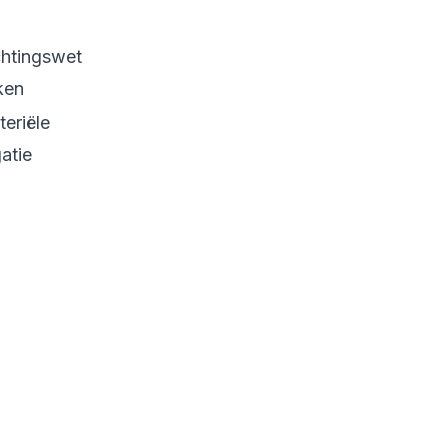
chtingswet
ken
teriële
atie