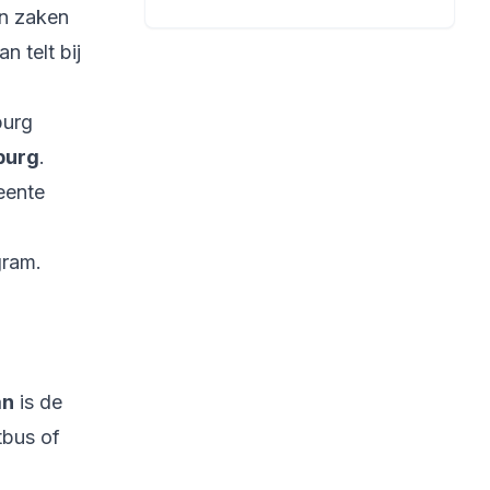
in zaken
 telt bij
burg
burg
.
eente
gram.
an
is de
tbus of