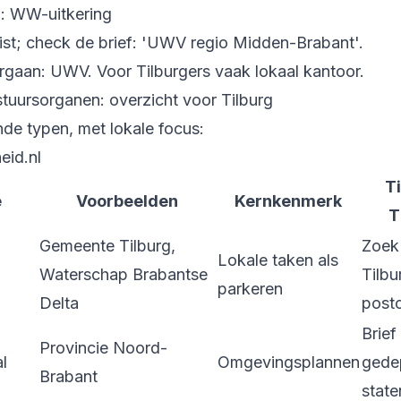
: WW-uitkering
st; check de brief: 'UWV regio Midden-Brabant'.
rgaan: UWV. Voor Tilburgers vaak lokaal kantoor.
tuursorganen: overzicht voor Tilburg
nde typen, met lokale focus:
eid.nl
T
e
Voorbeelden
Kernkenmerk
T
Gemeente Tilburg,
Zoek
Lokale taken als
Waterschap Brabantse
Tilbu
parkeren
Delta
post
Brief
Provincie Noord-
l
Omgevingsplannen
gede
Brabant
state