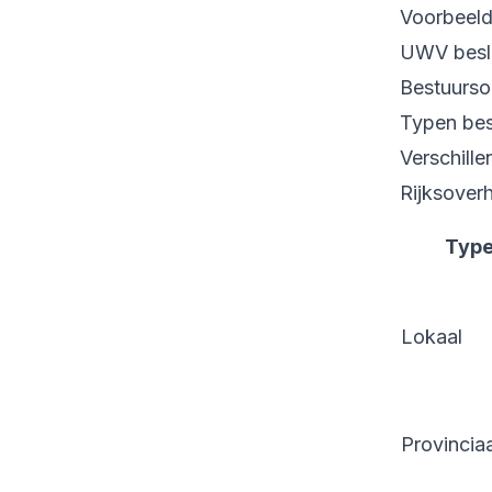
Voorbeeld
UWV besli
Bestuurso
Typen bes
Verschille
Rijksoverh
Typ
Lokaal
Provinciaa