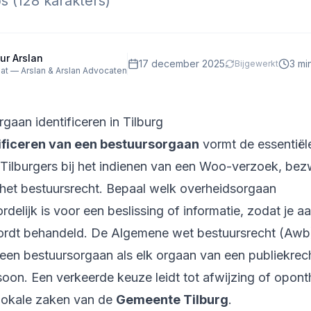
ps (128 karakters)
ur Arslan
17 december 2025
3
min
Bijgewerkt
at — Arslan & Arslan Advocaten
gaan identificeren in Tilburg
ificeren van een bestuursorgaan
vormt de essentiël
 Tilburgers bij het indienen van een Woo-verzoek, bez
 het bestuursrecht. Bepaal welk overheidsorgaan
delijk is voor een beslissing of informatie, zodat je a
ordt behandeld. De Algemene wet bestuursrecht (Awb
 een bestuursorgaan als elk orgaan van een publiekrech
soon. Een verkeerde keuze leidt tot afwijzing of opon
 lokale zaken van de
Gemeente Tilburg
.