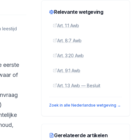
Relevante wetgeving
Art. 1:1 Awb
 leestijd
Art. 8:7 Awb
Art. 3:20 Awb
e eerste
Art. 9:1 Awb
waar of
Art. 1:3 Awb — Besluit
anvraag
)
Zoek in alle Nederlandse wetgeving →
telijke
thoud,
Gerelateerde artikelen