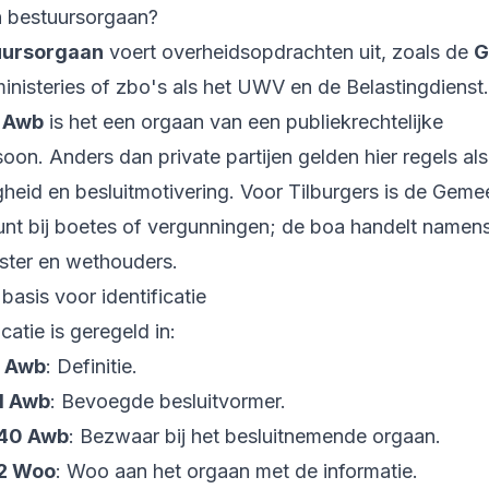
n bestuursorgaan?
uursorgaan
voert overheidsopdrachten uit, zoals de
G
ministeries of zbo's als het UWV en de Belastingdienst
1 Awb
is het een orgaan van een publiekrechtelijke
oon. Anders dan private partijen gelden hier regels als
gheid en besluitmotivering. Voor Tilburgers is de Gem
punt bij boetes of vergunningen; de boa handelt namen
ter en wethouders.
 basis voor identificatie
icatie is geregeld in:
1 Awb
: Definitie.
:1 Awb
: Bevoegde besluitvormer.
:40 Awb
: Bezwaar bij het besluitnemende orgaan.
:2 Woo
: Woo aan het orgaan met de informatie.