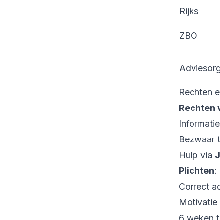
Rijks
ZBO
Adviesor
Rechten en
Rechten 
Informati
Bezwaar t
Hulp via
J
Plichten
:
Correct ad
Motivatie 
6 weken t