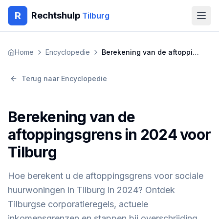
R
Rechtshulp
Tilburg
Home
Home
Encyclopedie
Berekening van de aftoppingsgrens in 2024 voor Tilburg
Encyclopedie
Terug naar Encyclopedie
Blog
Berekening van de
Contact
aftoppingsgrens in 2024 voor
Tilburg
🇳🇱
Nederlands
🇬🇧
English
🇹🇷
Türkçe
🇸🇦
العربية
🇵🇱
Polski
🇧🇬
Български
Hoe berekent u de aftoppingsgrens voor sociale
🇷🇴
Română
huurwoningen in Tilburg in 2024? Ontdek
Gratis Advies
Tilburgse corporatieregels, actuele
inkomensgrenzen en stappen bij overschrijding.