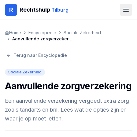
R
Rechtshulp
Tilburg
Home
Home
Encyclopedie
Sociale Zekerheid
Aanvullende zorgverzekering
Encyclopedie
Terug naar Encyclopedie
Blog
Sociale Zekerheid
Contact
Aanvullende zorgverzekering
🇳🇱
Nederlands
🇬🇧
English
🇹🇷
Türkçe
Een aanvullende verzekering vergoedt extra zorg
🇸🇦
العربية
🇵🇱
Polski
🇧🇬
Български
zoals tandarts en bril. Lees wat de opties zijn en
🇷🇴
Română
waar je op moet letten.
Gratis Advies